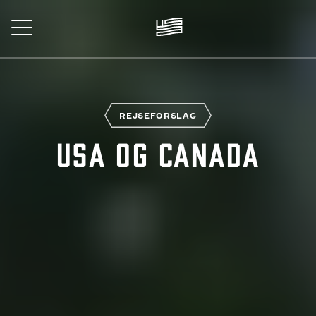
Skip
to
main
content
REJSE
REJSEFORSLAG
USA og Canada