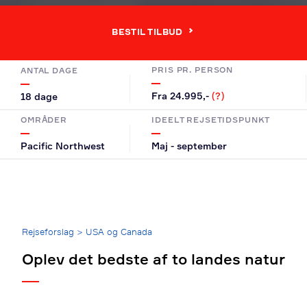
BESTIL TILBUD
PRIS PR. PERSON
ANTAL DAGE
Fra 24.995,-
(?)
18 dage
OMRÅDER
IDEELT REJSETIDSPUNKT
Pacific Northwest
Maj - september
Breadcrumb
Rejseforslag
>
USA og Canada
Oplev det bedste af to landes natur