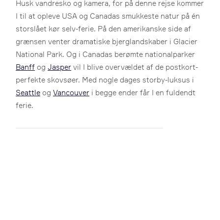
Husk vandresko og kamera, for på denne rejse kommer
I til at opleve USA og Canadas smukkeste natur på én
storslået kør selv-ferie. På den amerikanske side af
grænsen venter dramatiske bjerglandskaber i Glacier
National Park. Og i Canadas berømte nationalparker
Banff
og
Jasper
vil I blive overvældet af de postkort-
perfekte skovsøer. Med nogle dages storby-luksus i
Seattle
og
Vancouver
i begge ender får I en fuldendt
ferie.
Aktiv ferie
Autocamper
Kør selv