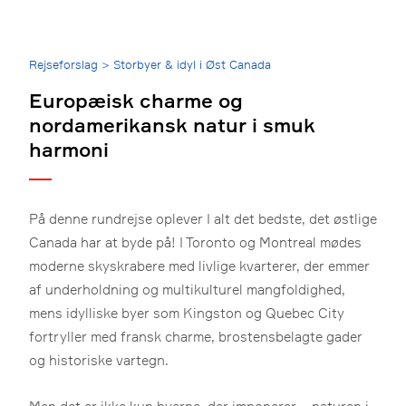
Breadcrumb
Rejseforslag
>
Storbyer & idyl i Øst Canada
Europæisk charme og
nordamerikansk natur i smuk
harmoni
På denne rundrejse oplever I alt det bedste, det østlige
Canada har at byde på! I Toronto og Montreal mødes
moderne skyskrabere med livlige kvarterer, der emmer
af underholdning og multikulturel mangfoldighed,
mens idylliske byer som Kingston og Quebec City
fortryller med fransk charme, brostensbelagte gader
og historiske vartegn.