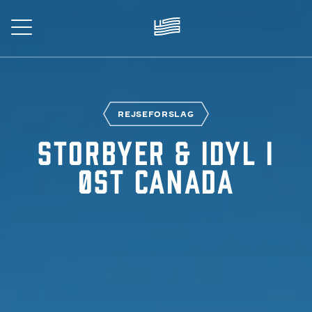
Skip
to
main
content
REJSE
REJSEFORSLAG
Storbyer & idyl i
Øst Canada