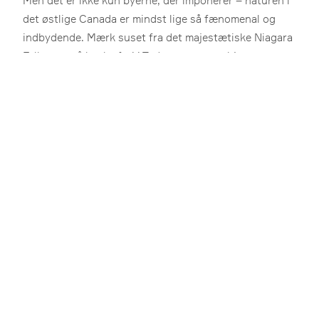
Men det er ikke kun byerne, der imponerer – naturen i
det østlige Canada er mindst lige så fænomenal og
indbydende. Mærk suset fra det majestætiske Niagara
Falls, tag på hvalsafari i Tadoussac, spot bjørne og
elge i Mont Tremblant National Park, og udforsk
Thousand Islands National Parks billedskønne
landskab med over 1.800 små øer.
Kør selv
Dyreliv
Familie
Kultur
Natur
Storby