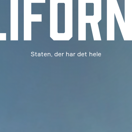
liforn
Staten, der har det hele