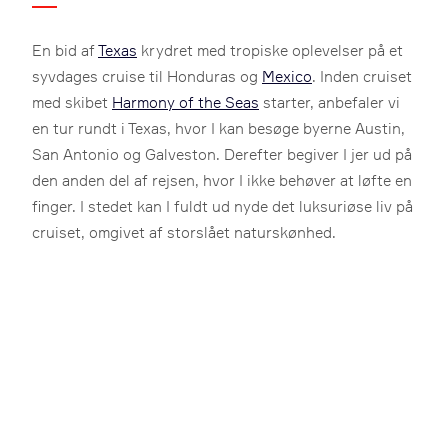
En bid af
Texas
krydret med tropiske oplevelser på et
syvdages cruise til Honduras og
Mexico
. Inden cruiset
med skibet
Harmony of the Seas
starter, anbefaler vi
en tur rundt i Texas, hvor I kan besøge byerne Austin,
San Antonio og Galveston. Derefter begiver I jer ud på
den anden del af rejsen, hvor I ikke behøver at løfte en
finger. I stedet kan I fuldt ud nyde det luksuriøse liv på
cruiset, omgivet af storslået naturskønhed.
Aktiv ferie
Badeferie
Cruise