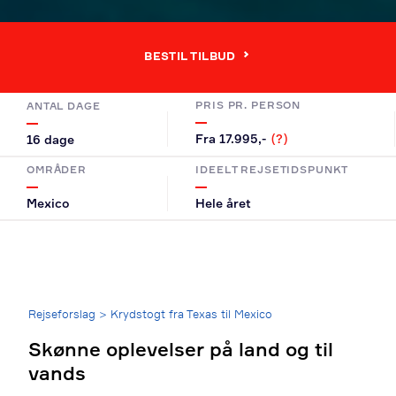
BESTIL TILBUD
PRIS PR. PERSON
ANTAL DAGE
Fra 17.995,-
(?)
16 dage
OMRÅDER
IDEELT REJSETIDSPUNKT
Mexico
Hele året
Breadcrumb
Rejseforslag
>
Krydstogt fra Texas til Mexico
Skønne oplevelser på land og til
vands