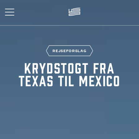
Skip
to
main
content
REJSE
REJSEFORSLAG
Krydstogt fra
Texas til Mexico