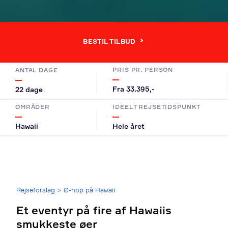
BESTIL TILBUD
PRIS PR. PERSON
ANTAL DAGE
Fra 33.395,-
22 dage
OMRÅDER
IDEELT REJSETIDSPUNKT
Hawaii
Hele året
Breadcrumb
Rejseforslag
>
Ø-hop på Hawaii
Et eventyr på fire af Hawaiis
smukkeste øer