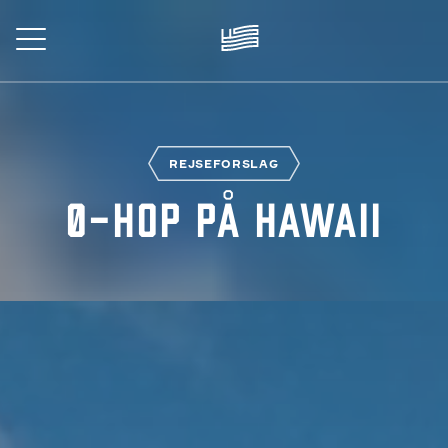
Skip
to
main
content
REJSE
REJSEFORSLAG
Ø-hop på Hawaii