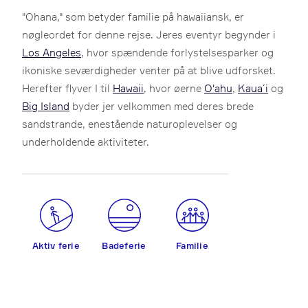
"Ohana," som betyder familie på hawaiiansk, er
nøgleordet for denne rejse. Jeres eventyr begynder i
Los Angeles
, hvor spændende forlystelsesparker og
ikoniske seværdigheder venter på at blive udforsket.
Herefter flyver I til
Hawaii
, hvor øerne
O'ahu
,
Kaua´i
og
Big Island
byder jer velkommen med deres brede
sandstrande, enestående naturoplevelser og
underholdende aktiviteter.
Aktiv ferie
Badeferie
Familie