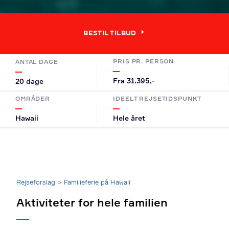
BESTIL TILBUD
PRIS PR. PERSON
ANTAL DAGE
Fra 31.395,-
20 dage
OMRÅDER
IDEELT REJSETIDSPUNKT
Hawaii
Hele året
Breadcrumb
Rejseforslag
>
Familieferie på Hawaii
Aktiviteter for hele familien