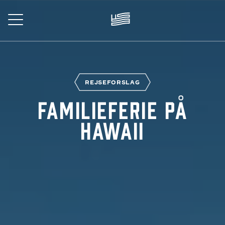
Skip
to
main
content
REJSE
REJSEFORSLAG
Familieferie på
Hawaii