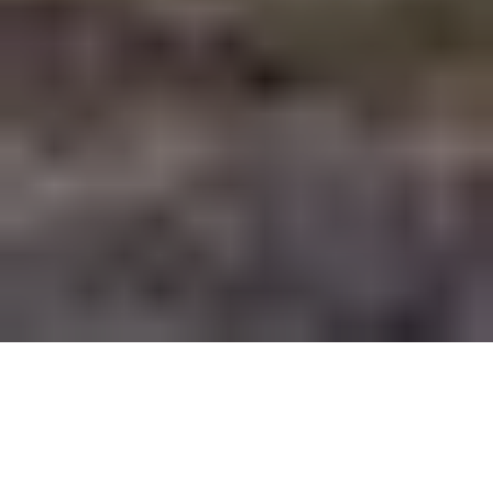
Inspiration
>
Roadtrip i Sydstaterne: De bedste ruter